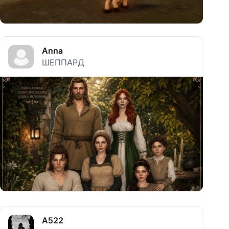
Anna
ШЕППАРД
A522