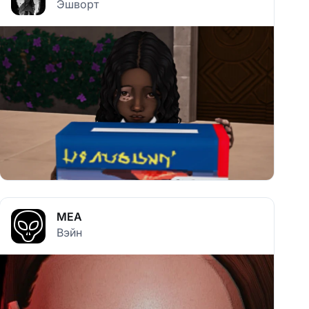
Эшворт
MEA
Вэйн