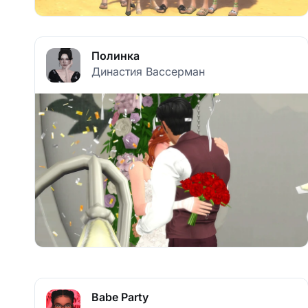
Полинка
Династия Вассерман
Babe Party