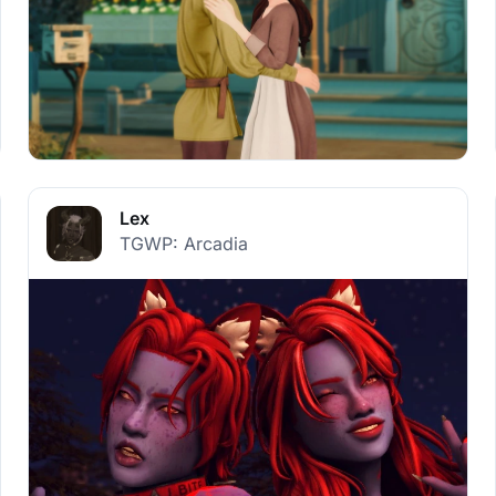
Lex
TGWP: Arcadia