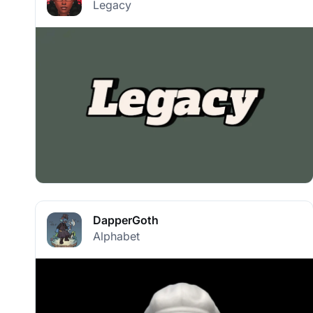
Legacy
DapperGoth
Alphabet