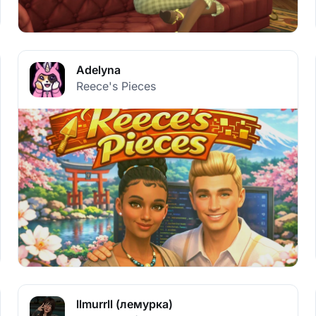
Adelyna
Reece's Pieces
llmurrll (лемурка)