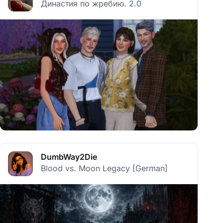
Династия по жребию. 2.0
DumbWay2Die
Blood vs. Moon Legacy [German]