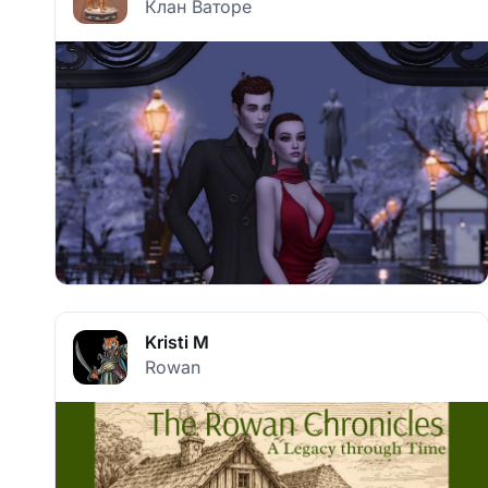
Клан Ваторе
Kristi M
Rowan