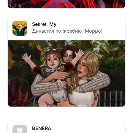
Sekret_My
Династия по жребию (Морро)
BENERA