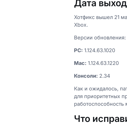
Дата выход
Хотфикс вышел 21 ма
Xbox.
Версии обновления:
PC:
1.124.63.1020
Mac:
1.124.63.1220
Консоли:
2.34
Как и ожидалось, па
для приоритетных п
работоспособность 
Что исправ