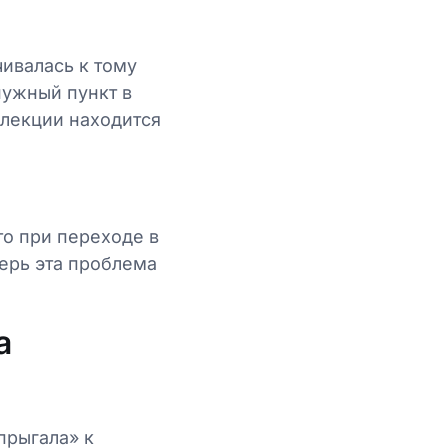
чивалась к тому
нужный пункт в
ллекции находится
то при переходе в
ерь эта проблема
а
прыгала» к