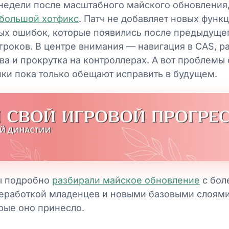
 недели после масштабного майского обновления
ебольшой хотфикс
. Патч не добавляет новых функц
ых ошибок, которые появились после предыдущег
роков. В центре внимания — навигация в CAS, ра
а и прокрутка на контроллерах. А вот проблемы 
ики пока только обещают исправить в будущем.
ы подробно
разбирали майское обновление
с бол
еработкой младенцев и новыми базовыми слоями 
орые оно принесло.