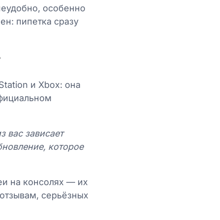
неудобно, особенно
ен: пипетка сразу
т
tation и Xbox: она
 официальном
из вас зависает
бновление, которое
еи на консолях — их
 отзывам, серьёзных