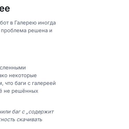
ее
абот в Галерею иногда
 проблема решена и
численными
ако некоторые
 что баги с галереей
щё не решённых
нили баг с „содержит
ность скачивать