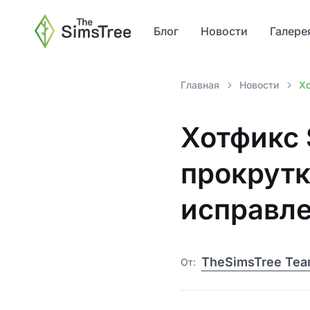
Блог
Новости
Галере
Главная
Новости
Хо
Хотфикс 
прокрутк
исправл
TheSimsTree Te
От: