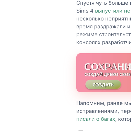
Спустя чуть больше
Sims 4
выпустили н
несколько неприятн
время раздражали иг
режиме строительств
консолях разработч
Напомним, ранее м
исправлениями, пер
писали о багах
, кот