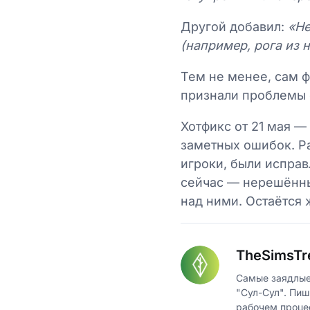
Другой добавил:
«Не
(например, рога из 
Тем не менее, сам ф
признали проблемы 
Хотфикс от 21 мая —
заметных ошибок. Р
игроки, были исправ
сейчас — нерешённые
над ними. Остаётся
TheSimsTr
Самые заядлые
"Сул-Сул". Пиш
рабочем проце