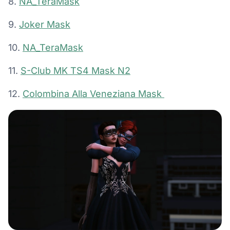
8.
NA_TeraMask
9.
Joker Mask
10.
NA_TeraMask
11.
S-Club MK TS4 Mask N2
12.
Colombina Alla Veneziana Mask