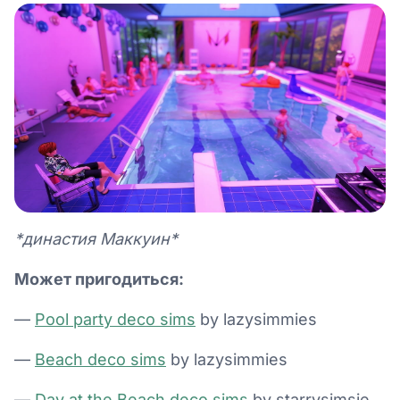
*династия Маккуин*
Может пригодиться:
—
Pool party deco sims
by lazysimmies
—
Beach deco sims
by lazysimmies
—
Day at the Beach deco sims
by starrysimsie