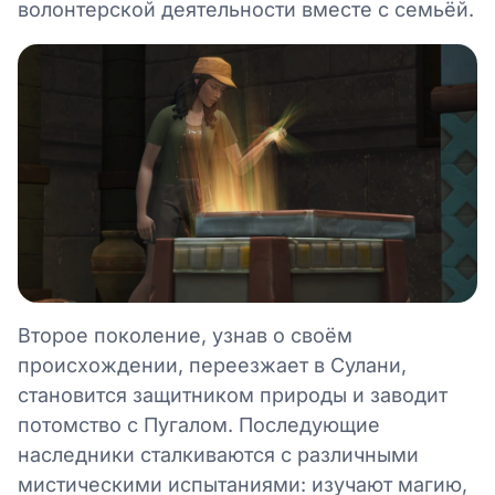
волонтерской деятельности вместе с семьёй.
Второе поколение, узнав о своём
происхождении, переезжает в Сулани,
становится защитником природы и заводит
потомство с Пугалом. Последующие
наследники сталкиваются с различными
мистическими испытаниями: изучают магию,