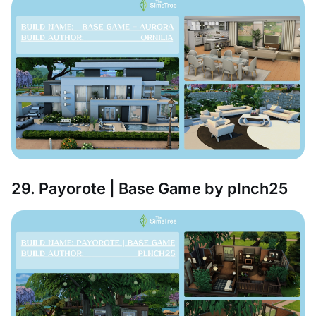
29. Payorote | Base Game by plnch25