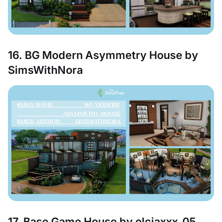
16. BG Modern Asymmetry House by
SimsWithNora
17. Base Game House by olciaxxx_05